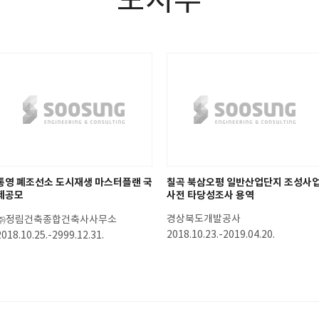
도시부
통영 폐조선소 도시재생 마스터플랜 국
칠곡 북삼오평 일반산업단지 조성사
제공모
사전 타당성조사 용역
경상북도개발공사
㈜정림건축종합건축사사무소
2018.10.23.-2019.04.20.
2018.10.25.-2999.12.31.