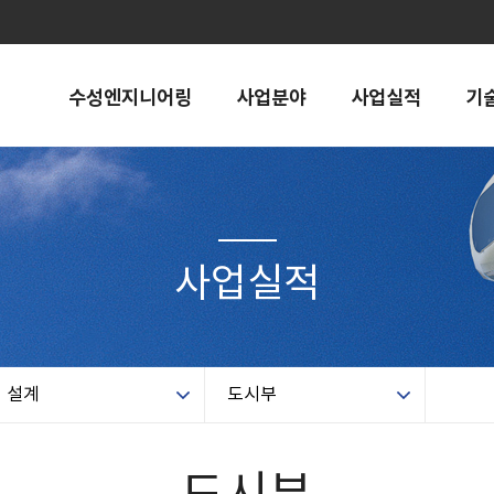
수성엔지니어링
사업분야
사업실적
기
사업실적
설계
도시부