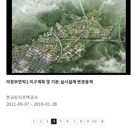
의정부민락2 지구계획 및 기본.실시설계 변경용역
한국토지주택공사
2011-09-07 ~ 2019-01-28
1
2
3
4
5
6
7
8
9
10