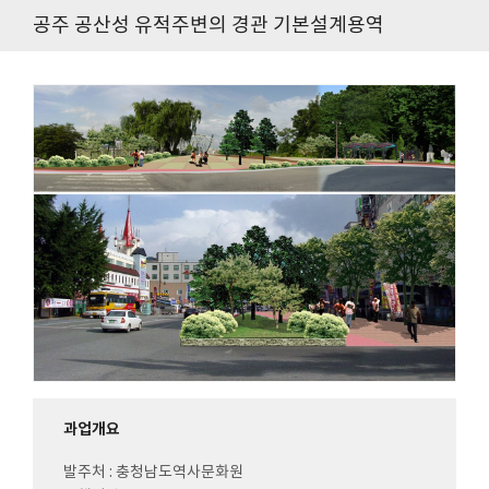
공주 공산성 유적주변의 경관 기본설계용역
과업개요
발주처 : 충청남도역사문화원