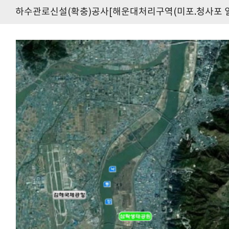
하수관로신설(확충)공사[해운대처리구역(미포.청사포 